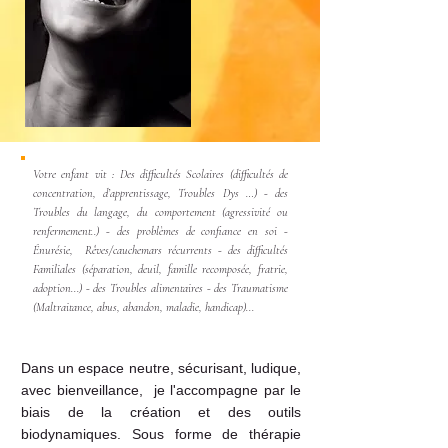
Votre enfant vit : Des difficultés Scolaires (difficultés de
concentration, d’apprentissage, Troubles Dys …) - des
Troubles du langage,
du comportement
(agressivité ou
renfermement..) - des problèmes de
confiance en soi -
Énurésie, Rêves/cauchemars récurrents - des d
ifficultés
Familiales
(séparation, deuil, famille recomposée, fratrie,
adoption...) -
des Troubles alimentaires - des Traumatisme
(Maltraitance, abus, abandon, maladie, handicap)...
Dans un espace neutre, sécurisant, ludique,
avec bienveillance, je l'accompagne par le
biais de la création et des outils
biodynamiques. Sous forme de thérapie