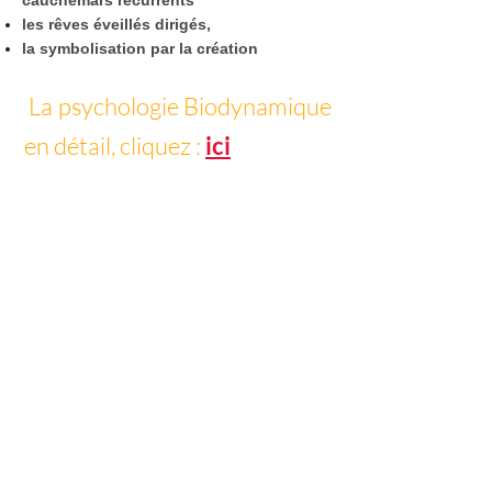
cauchemars récurrents
les rêves éveillés dirigés, ​
la symbolisation par la création
La psychologie Biodynamique
en détail, cliquez :
ici