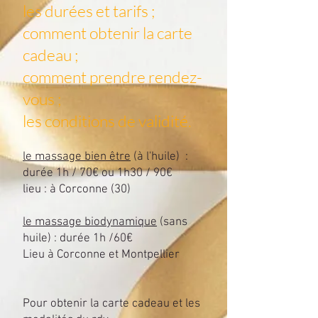
les durées et tarifs ;
comment obtenir la carte
cadeau ;
comment prendre rendez-
vous ;
les conditions de validité.
le massage bien être
(à l'huile) :
durée 1h / 70€ ou 1h30 / 90€
lieu : à Corconne (30)
le massage biodynamique
(sans
huile) : durée 1h /60€
Lieu à Corconne et Montpellier
Pour obtenir la carte cadeau et les