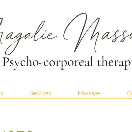
Psycho-corporeal therap
os
Services
Massage
C